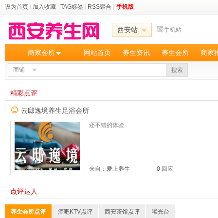
设为首页
|
加入收藏
|
TAG标签
|
RSS聚合
|
手机版
西安站
手机站
商家会所
网站首页
养生资讯
养生会所
商家
商铺
搜索
精彩点评
云邸逸境养生足浴会所
还不错的体验
来自：
爱上养生
0
回应
点评达人
养生会所点评
酒吧KTV点评
西安茶馆点评
曝光台