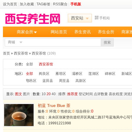
设为首页
|
加入收藏
|
TAG标签
|
RSS聚合
|
手机版
西安站
手机站
商家会所
网站首页
养生资讯
养生会所
商家
商铺
搜索
首页
»
西安茶馆
»
西安茶馆
(109)
分类
:
全部
西安茶馆
地区
:
全部
阎良区
雁塔区
灞桥区
莲湖区
碑林区
新城区
鄠邑区
蓝田县
周至县
高新区
显示:
图文
图片
|
数量:
10
20
40
|
排序:
推荐度
登记时间
点评数量
喜欢程度
浏览
初蓝 True Blue 茶
0
服务:
0
环境:
0
性价比:
0
综合得分:
地址：未央区张家堡街道经开区凤城二路37号蓝海风中心写
电话：19991221998