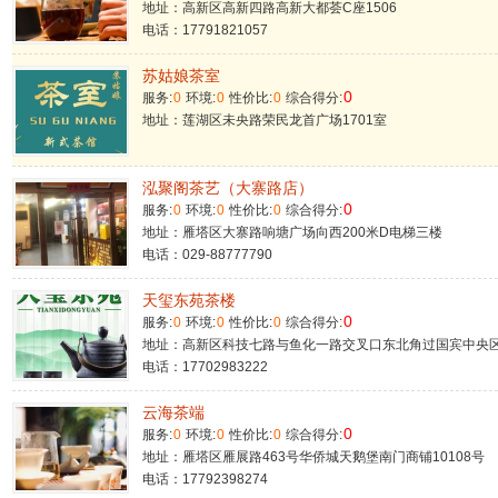
地址：高新区高新四路高新大都荟C座1506
电话：17791821057
苏姑娘茶室
0
服务:
0
环境:
0
性价比:
0
综合得分:
地址：莲湖区未央路荣民龙首广场1701室
泓聚阁茶艺（大寨路店）
0
服务:
0
环境:
0
性价比:
0
综合得分:
地址：雁塔区大寨路响塘广场向西200米D电梯三楼
电话：029-88777790
天玺东苑茶楼
0
服务:
0
环境:
0
性价比:
0
综合得分:
地址：高新区科技七路与鱼化一路交叉口东北角过国宾中央
电话：17702983222
云海茶端
0
服务:
0
环境:
0
性价比:
0
综合得分:
地址：雁塔区雁展路463号华侨城天鹅堡南门商铺10108号
电话：17792398274