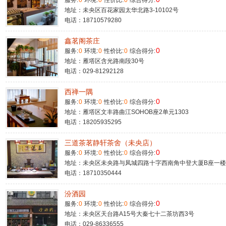
服务:
0
环境:
0
性价比:
0
综合得分:
地址：未央区百花家园太华北路3-10102号
电话：18710579280
鑫茗阁茶庄
0
服务:
0
环境:
0
性价比:
0
综合得分:
地址：雁塔区含光路南段30号
电话：029-81292128
西禅一隅
0
服务:
0
环境:
0
性价比:
0
综合得分:
地址：雁塔区文丰路曲江SOHOB座2单元1303
电话：18205935295
三道茶茗静轩茶舍（未央店）
0
服务:
0
环境:
0
性价比:
0
综合得分:
地址：未央区未央路与凤城四路十字西南角中登大厦B座一楼
电话：18710350444
汾酒园
0
服务:
0
环境:
0
性价比:
0
综合得分:
地址：未央区天台路A15号大秦七十二茶坊西3号
电话：029-86336555