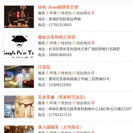
锦色·Jinse棋牌茶艺馆
0
服务:
0
环境:
0
性价比:
0
综合得分:
地址：新城区铂廷南边商铺
电话：17791313803
書劍古茶和晴正茶馆
0
服务:
0
环境:
0
性价比:
0
综合得分:
地址：长安区西长安街国色天香广场招商银行北隔壁
电话：18991908329
仟茶院
0
服务:
0
环境:
0
性价比:
0
综合得分:
地址：雁塔区芙蓉南路曲江书城二层西侧01号
电话：13389223391
瓦舍茶趣（李家村万达店）
0
服务:
0
环境:
0
性价比:
0
综合得分:
地址：碑林区雁塔北路李家村购物中心1栋2单元22楼22207
电话：17792317115
唐人罐罐茶（太华路店）
0