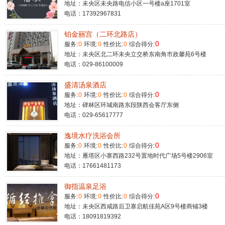
地址：未央区未央路电信小区一号楼a座1701室
电话：17392967831
铂金丽宫（二环北路店）
0
服务:
0
环境:
0
性价比:
0
综合得分:
地址：未央区北二环未央立交桥东南角市政馨苑6号楼
电话：029-86100009
盛清汤泉酒店
0
服务:
0
环境:
0
性价比:
0
综合得分:
地址：碑林区环城南路东段陕西会客厅东侧
电话：029-65617777
逸境水疗洗浴会所
0
服务:
0
环境:
0
性价比:
0
综合得分:
地址：雁塔区小寨西路232号置地时代广场5号楼2906室
电话：17661481173
御指温泉足浴
0
服务:
0
环境:
0
性价比:
0
综合得分:
地址：未央区西咸路后卫寨启航佳苑A区9号楼商铺3楼
电话：18091819392