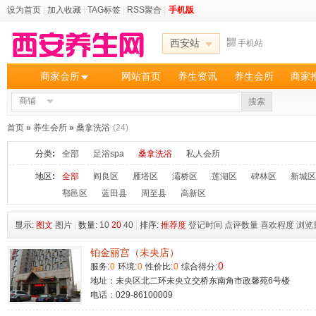
设为首页
|
加入收藏
|
TAG标签
|
RSS聚合
|
手机版
西安站
手机站
商家会所
网站首页
养生资讯
养生会所
商家
商铺
搜索
首页
»
养生会所
»
桑拿洗浴
(24)
分类
:
全部
足浴spa
桑拿洗浴
私人会所
地区
:
全部
阎良区
雁塔区
灞桥区
莲湖区
碑林区
新城区
鄠邑区
蓝田县
周至县
高新区
显示:
图文
图片
|
数量:
10
20
40
|
排序:
推荐度
登记时间
点评数量
喜欢程度
浏览
铂金丽宫（未央店）
0
服务:
0
环境:
0
性价比:
0
综合得分:
地址：未央区北二环未央立交桥东南角市政馨苑6号楼
电话：029-86100009