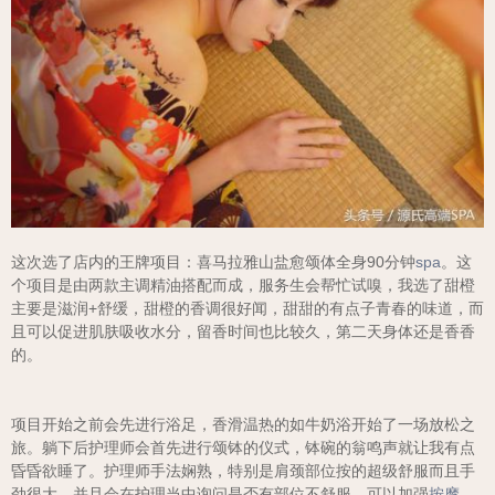
这次选了店内的王牌项目：喜马拉雅山盐愈颂体全身90分钟
spa
。这
个项目是由两款主调精油搭配而成，服务生会帮忙试嗅，我选了甜橙
主要是滋润+舒缓，甜橙的香调很好闻，甜甜的有点子青春的味道，而
且可以促进肌肤吸收水分，留香时间也比较久，第二天身体还是香香
的。
项目开始之前会先进行浴足，香滑温热的如牛奶浴开始了一场放松之
旅。躺下后护理师会首先进行颂钵的仪式，钵碗的翁鸣声就让我有点
昏昏欲睡了。护理师手法娴熟，特别是肩颈部位按的超级舒服而且手
劲很大，并且会在护理当中询问是否有部位不舒服，可以加强
按摩
。