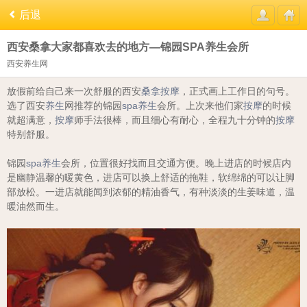
后退
西安桑拿大家都喜欢去的地方—锦园SPA养生会所
西安养生网
放假前给自己来一次舒服的西安
桑拿
按摩
，正式画上工作日的句号。
选了西安
养生
网推荐的锦园
spa
养生
会所。上次来他们家
按摩
的时候
就超满意，
按摩
师手法很棒，而且细心有耐心，全程九十分钟的
按摩
特别舒服。
锦园
spa
养生
会所，位置很好找而且交通方便。晚上进店的时候店内
是幽静温馨的暖黄色，进店可以换上舒适的拖鞋，软绵绵的可以让脚
部放松。一进店就能闻到浓郁的精油香气，有种淡淡的生姜味道，温
暖油然而生。